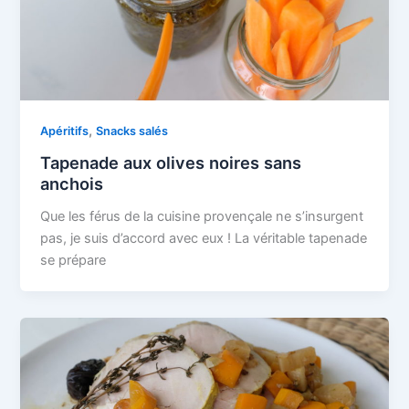
,
Apéritifs
Snacks salés
Tapenade aux olives noires sans
anchois
Que les férus de la cuisine provençale ne s’insurgent
pas, je suis d’accord avec eux ! La véritable tapenade
se prépare