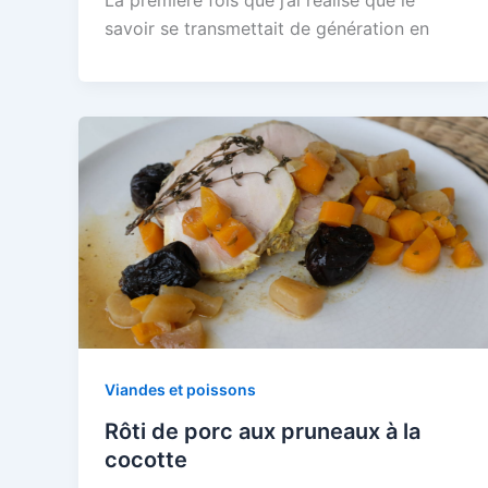
La première fois que j’ai réalisé que le
savoir se transmettait de génération en
Viandes et poissons
Rôti de porc aux pruneaux à la
cocotte