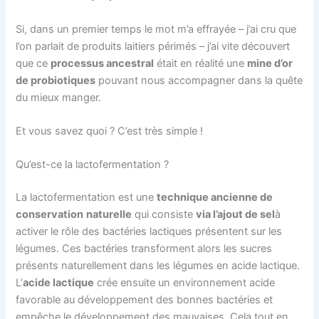
Si, dans un premier temps le mot m’a effrayée – j’ai cru que
l’on parlait de produits laitiers périmés – j’ai vite découvert
que ce
processus ancestral
était en réalité une
mine d’or
de probiotiques
pouvant nous accompagner dans la quête
du mieux manger.
Et vous savez quoi ? C’est très simple !
Qu’est-ce la lactofermentation ?
La lactofermentation est une
technique ancienne de
conservation
naturelle
qui consiste
via l’ajout de sel
à
activer le rôle des bactéries lactiques présentent sur les
légumes. Ces bactéries transforment alors les sucres
présents naturellement dans les légumes en acide lactique.
L’
acide lactique
crée ensuite un environnement acide
favorable au développement des bonnes bactéries et
empêche le développement des mauvaises. Cela tout en