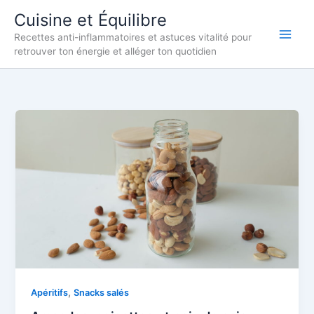
Aller
Cuisine et Équilibre
au
Recettes anti-inflammatoires et astuces vitalité pour
contenu
retrouver ton énergie et alléger ton quotidien
,
Apéritifs
Snacks salés